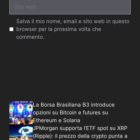
Sito
web
Salva il mio nome, email e sito web in questo
browser per la prossima volta che
commento.
La Borsa Brasiliana B3 introduce
opzioni su Bitcoin e futures su
Ethereum e Solana
JPMorgan supporta l’ETF spot su XRP
(Ripple): il prezzo della crypto punta a