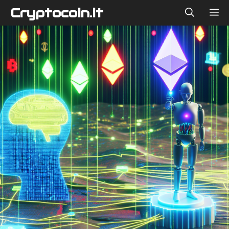
Vai
Cryptocoin.it
ME
al
contenuto