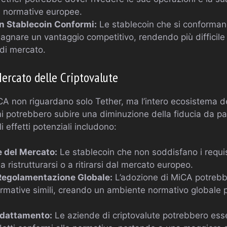
e normative europee.
n Stablecoin Conformi:
Le stablecoin che si conforman
gnare un vantaggio competitivo, rendendo più difficil
 di mercato.
Mercato delle Criptovalute
CA non riguardano solo Tether, ma l’intero ecosistema de
 potrebbero subire una diminuzione della fiducia da part
i effetti potenziali includono:
e del Mercato:
Le stablecoin che non soddisfano i requi
a ristrutturarsi o a ritirarsi dal mercato europeo.
Regolamentazione Globale:
L’adozione di MiCA potrebbe
mative simili, creando un ambiente normativo globale pi
Adattamento:
Le aziende di criptovalute potrebbero ess