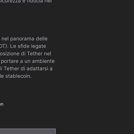
icurezza e fiducia nel
o nel panorama delle
DT). Le sfide legate
osizione di Tether nel
e portare a un ambiente
di Tether di adattarsi a
le stablecoin.
en