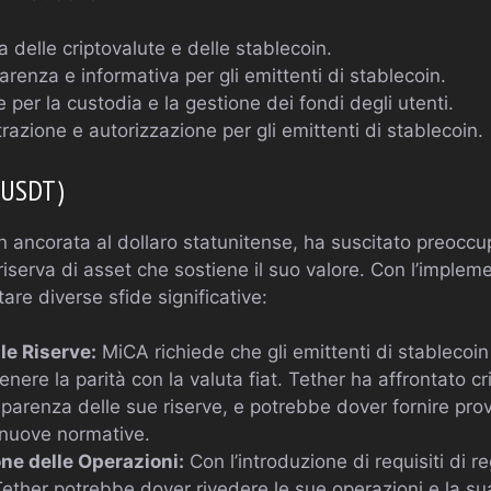
a delle criptovalute e delle stablecoin.
parenza e informativa per gli emittenti di stablecoin.
 per la custodia e la gestione dei fondi degli utenti.
trazione e autorizzazione per gli emittenti di stablecoin.
 (USDT)
 ancorata al dollaro statunitense, ha suscitato preoccup
riserva di asset che sostiene il suo valore. Con l’imple
are diverse sfide significative:
le Riserve:
MiCA richiede che gli emittenti di stablecoin
nere la parità con la valuta fiat. Tether ha affrontato cr
sparenza delle sue riserve, e potrebbe dover fornire prov
 nuove normative.
e delle Operazioni:
Con l’introduzione di requisiti di r
Tether potrebbe dover rivedere le sue operazioni e la su