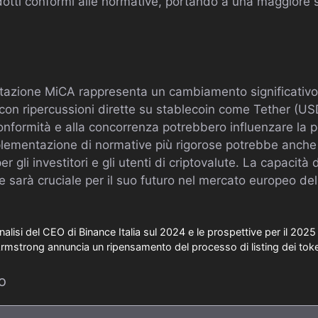
dotti conformi alle normative, portando a una maggiore s
entazione MiCA rappresenta un cambiamento significativ
 con ripercussioni dirette su stablecoin come Tether (US
conformità e alla concorrenza potrebbero influenzare la p
mplementazione di normative più rigorose potrebbe anch
er gli investitori e gli utenti di criptovalute. La capacità 
sarà cruciale per il suo futuro nel mercato europeo del
nalisi del CEO di Binance Italia sul 2024 e le prospettive per il 2025
Armstrong annuncia un ripensamento del processo di listing dei tok
o