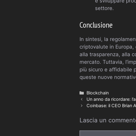
e sviluppare pro
settore.
Conclusione
In sintesi, la regolam
criptovalute in Europa,
alla trasparenza, alla 
mercato. Tuttavia, l’i
più sicuro e affidabile p
queste nuove normative 
Categorie
Blockchain
Un anno da ricordare: l’a
Coinbase: il CEO Brian 
Lascia un comment
Commento