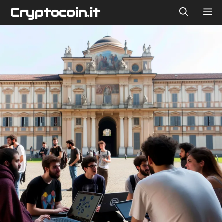
Vai
Cryptocoin.it
ME
al
contenuto