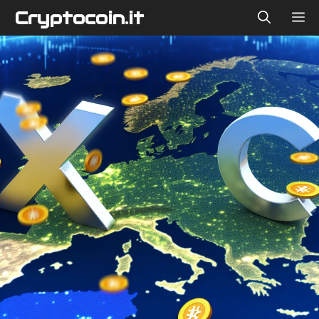
Vai
Cryptocoin.it
ME
al
contenuto