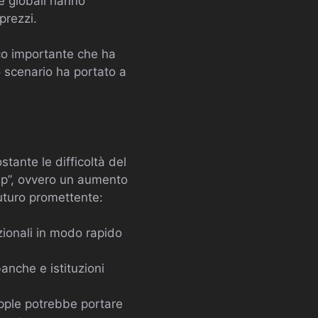
e globali hanno
prezzi.
ico importante che ha
o scenario ha portato a
stante le difficoltà del
mp”, ovvero un aumento
futuro promettente:
zionali in modo rapido
anche e istituzioni
ipple potrebbe portare