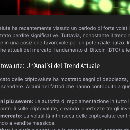
valute ha recentemente vissuto un periodo di forte volatil
trato perdite significative. Tuttavia, nonostante il trend
n una posizione favorevole per un potenziale rialzo. In
e attuali del mercato, l’andamento di Bitcoin (BTC) e le
ptovalute: Un’Analisi del Trend Attuale
ercato delle criptovalute ha mostrato segni di debolezza,
ri scendere. Alcuni dei fattori che hanno contribuito a qu
i più severe:
Le autorità di regolamentazione in tutto
ontrolli sulle criptovalute, creando incertezze tra gli inves
l mercato:
La volatilità intrinseca delle criptovalute cont
tando a vendite massicce.