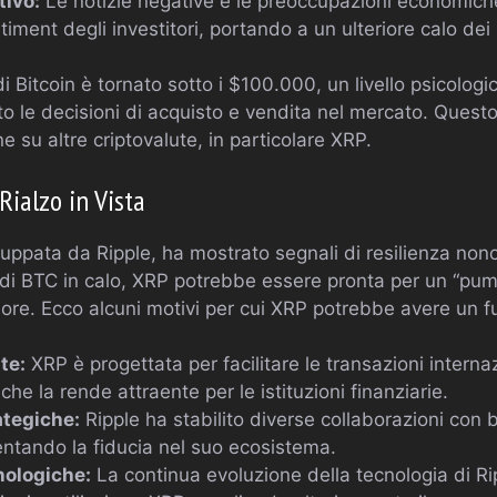
ivo:
Le notizie negative e le preoccupazioni economich
ntiment degli investitori, portando a un ulteriore calo dei 
di Bitcoin è tornato sotto i $100.000, un livello psicolog
o le decisioni di acquisto e vendita nel mercato. Quest
 su altre criptovalute, in particolare XRP.
Rialzo in Vista
luppata da Ripple, ha mostrato segnali di resilienza nono
 di BTC in calo, XRP potrebbe essere pronta per un “pu
alore. Ecco alcuni motivi per cui XRP potrebbe avere un 
te:
XRP è progettata per facilitare le transazioni interna
che la rende attraente per le istituzioni finanziarie.
ategiche:
Ripple ha stabilito diverse collaborazioni con b
entando la fiducia nel suo ecosistema.
nologiche:
La continua evoluzione della tecnologia di R