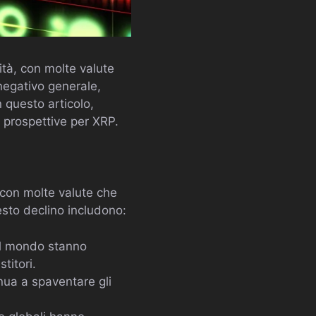
ità, con molte valute
 negativo generale,
 questo articolo,
 prospettive per XRP.
 con molte valute che
esto declino includono:
 il mondo stanno
titori.
inua a spaventare gli