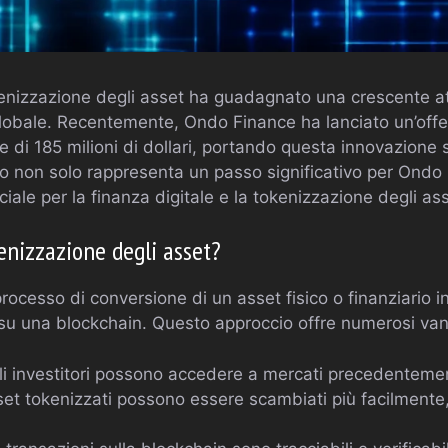
okenizzazione degli asset ha guadagnato una crescente a
lobale. Recentemente, Ondo Finance ha lanciato un’offe
 di 185 milioni di dollari, portando questa innovazione 
o non solo rappresenta un passo significativo per Ond
ale per la finanza digitale e la tokenizzazione degli as
kenizzazione degli asset?
processo di conversione di un asset fisico o finanziario i
u una blockchain. Questo approccio offre numerosi vanta
i investitori possono accedere a mercati precedentement
set tokenizzati possono essere scambiati più facilment