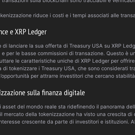
transazioni sulla blockchain sono tracciabili e verificabil
kenizzazione riduce i costi e i tempi associati alle transa
ance e XRP Ledger
 di lanciare la sua offerta di Treasury USA su XRP Ledg
tà e per le basse commissioni di transazione. Questo è u
ttare le caratteristiche uniche di XRP Ledger per offrir
 di tokenizzare i Treasury USA, che sono considerati tra 
pportunità per attrarre investitori che cercano stabilit
zzazione sulla finanza digitale
 asset del mondo reale sta ridefinendo il panorama della
l mercato della tokenizzazione ha visto una crescita di ol
interesse crescente da parte di investitori e istituzioni. Al