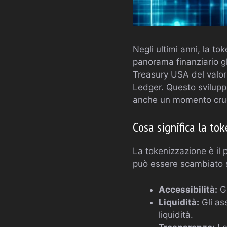
Negli ultimi anni, la t
panorama finanziario g
Treasury USA del valore
Ledger. Questo svilupp
anche un momento cruci
Cosa significa la to
La tokenizzazione è il 
può essere scambiato s
Accessibilità:
Gl
Liquidità:
Gli as
liquidità.