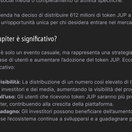
 social media o completamento di attività specifiche.
zienda ha deciso di distribuire 612 milioni di token JUP a t
ì un’opportunità unica per chi desidera entrare nel merca
upiter è significativo?
n è solo un evento casuale, ma rappresenta una strategia
se di utenti e aumentare l’adozione del token JUP. Ecco
cativo:
sibilità:
La distribuzione di un numero così elevato di t
i investitori e dei media, aumentando la visibilità del pro
ll’uso:
Gli utenti che ricevono token JUP saranno più pro
ter, contribuendo alla crescita della piattaforma.
guadagno:
Gli investitori possono beneficiare dell’aument
 se l’ecosistema continua a svilupparsi e a guadagnare p