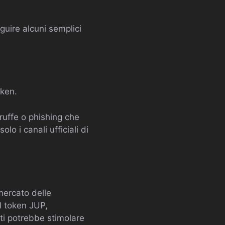
eguire alcuni semplici
oken.
ruffe o phishing che
olo i canali ufficiali di
 mercato delle
il token JUP,
nti potrebbe stimolare