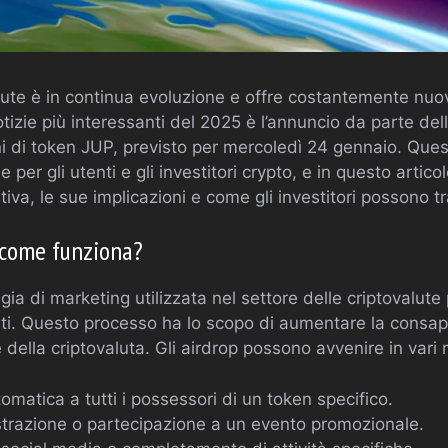
lute è in continua evoluzione e offre costantemente nuov
otizie più interessanti del 2025 è l’annuncio da parte del
oni di token JUP, previsto per mercoledì 24 gennaio. Qu
per gli utenti e gli investitori crypto, e in questo artico
ativa, le sue implicazioni e come gli investitori possono 
 come funziona?
ia di marketing utilizzata nel settore delle criptovalute 
nti. Questo processo ha lo scopo di aumentare la consa
 della criptovaluta. Gli airdrop possono avvenire in vari m
omatica a tutti i possessori di un token specifico.
istrazione o partecipazione a un evento promozionale.