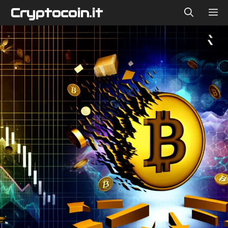
Vai
Cryptocoin.it
ME
al
contenuto