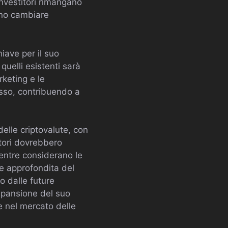
investitori rimangano
ono cambiare
hiave per il suo
quelli esistenti sarà
rketing e le
esso, contribuendo a
elle criptovalute, con
itori dovrebbero
entre considerano le
e approfondita del
o dalle future
espansione del suo
e nel mercato delle