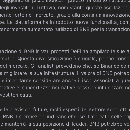
 raggiunto un picco storico, il prezzo ha subito fluttua
degli investitori. Tuttavia, nonostante queste oscillazio
ente forte nel mercato, grazie alla continua innovazione
nce. La piattaforma ha introdotto nuove funzionalità, come
eriormente aumentato l’utilizzo di BNB per le transazioni
egrazione di BNB in vari progetti DeFi ha ampliato le sue 
satile. Questa diversificazione è cruciale, poiché conse
i del mercato. Gli analisti prevedono che, se Binance co
e a migliorare la sua infrastruttura, il valore di BNB pot
, è importante considerare anche i rischi associati a que
native e le incertezze normative possono influenzare n
estitori cauti.
le previsioni future, molti esperti del settore sono ottim
di BNB. Le proiezioni indicano che, se il mercato delle cr
ce manterrà la sua posizione di leader, BNB potrebbe 