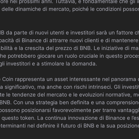
alore nei prossimi anni. Tuttavia, è fondamentale che gli 
i delle dinamiche di mercato, poiché le condizioni poss
NB da parte di nuovi utenti e investitori sarà un fattore c
acità di Binance di attrarre nuovi clienti e di mantenere 
ilità e la crescita del prezzo di BNB. Le iniziative di ma
che potrebbero giocare un ruolo cruciale in questo proc
gli investitori e a stimolare la domanda.
e Coin rappresenta un asset interessante nel panorama d
a significativo, ma anche con rischi intrinseci. Gli invest
e le tendenze del mercato e le evoluzioni normative, m
 BNB. Con una strategia ben definita e una comprension
i possono posizionarsi favorevolmente per trarre vantaggi
di questo token. La continua innovazione di Binance e l’
rminanti nel definire il futuro di BNB e la sua posizion