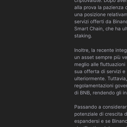
criptovalute. Dopo aver
alla prova la pazienza 
una posizione relativam
servizi offerti da Bina
Smart Chain, che ha ult
staking.
Inoltre, la recente int
un asset sempre più ver
meglio alle fluttuazion
sua offerta di servizi 
ulteriormente. Tuttavia
regolamentazioni gover
di BNB, rendendo gli inv
Passando a considerare 
potenziale di crescita 
espandersi e se Binan