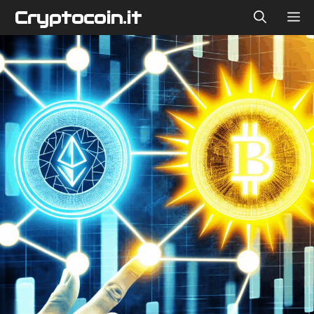
Vai
Cryptocoin.it
ME
al
contenuto