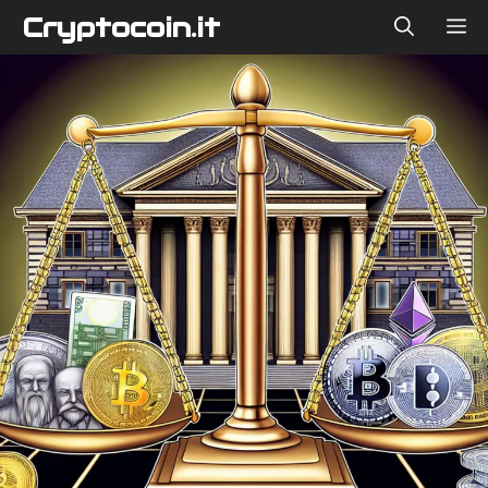
Vai
Cryptocoin.it
ME
al
contenuto