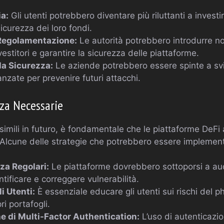
ia:
Gli utenti potrebbero diventare più riluttanti a investi
icurezza dei loro fondi.
Regolamentazione:
Le autorità potrebbero introdurre n
vestitori e garantire la sicurezza delle piattaforme.
la Sicurezza:
Le aziende potrebbero essere spinte a svi
nzate per prevenire futuri attacchi.
zza Necessarie
 simili in futuro, è fondamentale che le piattaforme DeFi
. Alcune delle strategie che potrebbero essere implemen
za Regolari:
Le piattaforme dovrebbero sottoporsi a aud
ntificare e correggere vulnerabilità.
i Utenti:
È essenziale educare gli utenti sui rischi del 
ri portafogli.
 di Multi-Factor Authentication:
L’uso di autenticazio