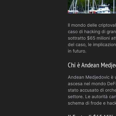
Il mondo delle criptova
caso di hacking di gra
sottratto $65 milioni at
del caso, le implicazion
in futuro.
Chi è Andean Medje
Andean Medjedovic è un
ascesa nel mondo DeFi 
stato accusato di orche
settore. Le autorità c
schema di frode e hack