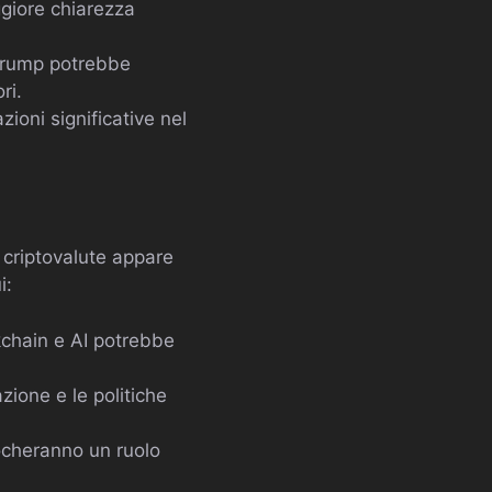
giore chiarezza
Trump potrebbe
ri.
ioni significative nel
e criptovalute appare
i:
kchain e AI potrebbe
zione e le politiche
iocheranno un ruolo