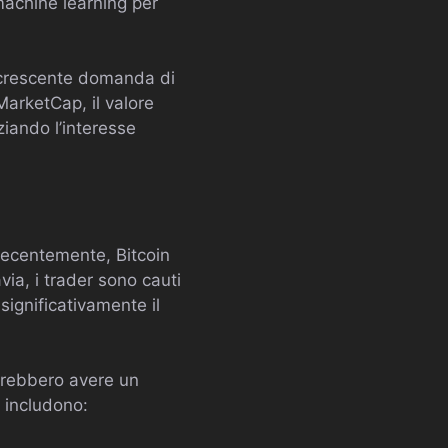
machine learning per
a crescente domanda di
MarketCap, il valore
iando l’interesse
 Recentemente, Bitcoin
via, i trader sono cauti
ignificativamente il
otrebbero avere un
e includono: