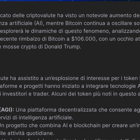
ercato delle criptovalute ha visto un notevole aumento del
enza artificiale (AI), mentre Bitcoin continua a oscillare s
o esplorerà le dinamiche di questo fenomeno, analizzando 
recente rimbalzo di Bitcoin a $106.000, con un occhio att
ure mosse crypto di Donald Trump.
lute ha assistito a un’esplosione di interesse per i token l
ttaforme e progetti hanno iniziato a integrare tecnologie A
i investitori e trader. Alcuni dei token più noti in questo
(AGI):
Una piattaforma decentralizzata che consente agli
izi di intelligenza artificiale.
n progetto che combina AI e blockchain per creare un’in
le attività quotidiane.