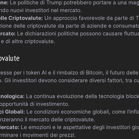
ne:
Le politiche di Trump potrebbero portare a una mag
ndo nuovi investitori nel mercato.
lle Criptovalute:
Un approccio favorevole da parte di 
zione delle criptovalute da parte di aziende e consumato
ercato:
Le dichiarazioni politiche possono causare fluttuaz
e di altre criptovalute.
tovalute
esse per i token AI e il rimbalzo di Bitcoin, il futuro dell
Gli investitori devono considerare diversi fattori, tra cu
nologica:
La continua evoluzione della tecnologia bloc
opportunità di investimento.
i Globali:
Le condizioni economiche globali, come l’infla
nzeranno il mercato delle criptovalute.
ercato:
Le emozioni e le aspettative degli investitori g
rminare i movimenti dei prezzi.