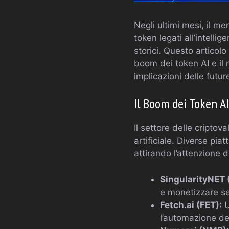
Negli ultimi mesi, il m
token legati all’intellig
storici. Questo articol
boom dei token AI e il 
implicazioni delle fut
Il Boom dei Token AI
Il settore delle criptova
artificiale. Diverse pia
attirando l’attenzione d
SingularityNET 
e monetizzare serv
Fetch.ai (FET):
U
l’automazione del