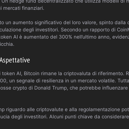
Un hedge fund decentralizzato che utilizza modelli di 
i mercati finanziari.
to un aumento significativo del loro valore, spinto dall
eculazione degli investitori. Secondo un rapporto di Coin
 token AI è aumentato del 300% nell’ultimo anno, evidenz
icchia.
 Aspettative
token AI, Bitcoin rimane la criptovaluta di riferimento.
0, un segnale di resilienza in un mercato volatile. Tutta
osse crypto di Donald Trump, che potrebbe influenzare s
mp riguardo alle criptovalute e alla regolamentazione p
ducia degli investitori. Alcuni punti chiave da considerar