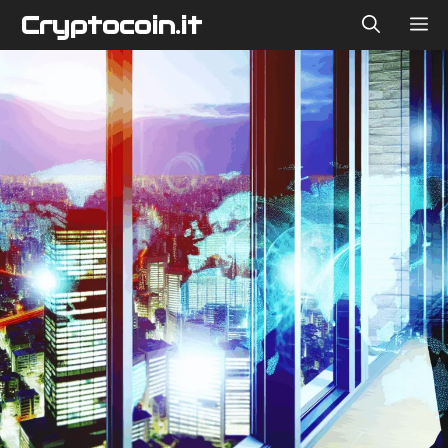
Vai
Cryptocoin.it
ME
al
contenuto