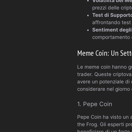
Volatilità del M
prezzi delle crip
Test di Support
affrontando test
Sentiment degli 
comportamento de
Meme Coin: Un Setto
Le meme coin hanno guad
trader. Queste criptov
avere un potenziale di 
considerare nel giorno
1. Pepe Coin
Pepe Coin ha visto un 
the Frog. Gli esperti 
beneficiare di un forte 