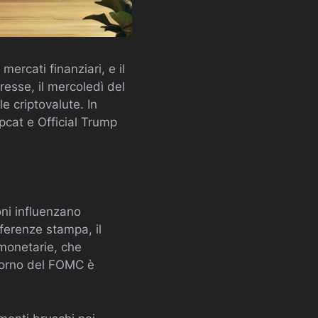
ercati finanziari, e il
resse, il mercoledì del
e criptovalute. In
cat e Official Trump
oni influenzano
nferenze stampa, il
 monetarie, che
 giorno del FOMC è