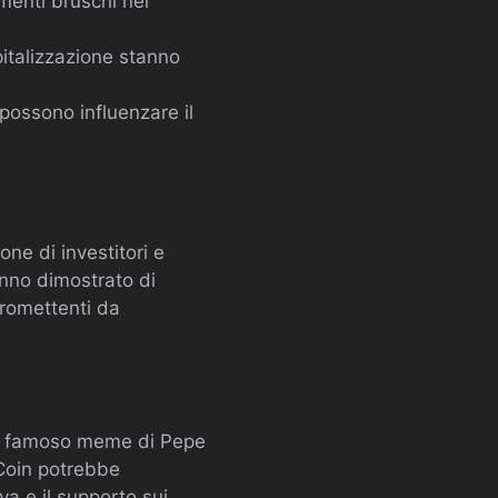
menti bruschi nei
pitalizzazione stanno
 possono influenzare il
ne di investitori e
anno dimostrato di
promettenti da
 il famoso meme di Pepe
 Coin potrebbe
va e il supporto sui