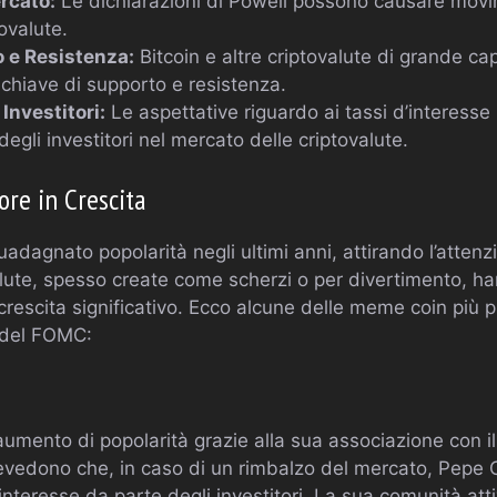
ercato:
Le dichiarazioni di Powell possono causare movi
tovalute.
o e Resistenza:
Bitcoin e altre criptovalute di grande ca
 chiave di supporto e resistenza.
Investitori:
Le aspettative riguardo ai tassi d’interesse
gli investitori nel mercato delle criptovalute.
re in Crescita
agnato popolarità negli ultimi anni, attirando l’attenzio
alute, spesso create come scherzi o per divertimento, h
crescita significativo. Ecco alcune delle meme coin più 
 del FOMC:
aumento di popolarità grazie alla sua associazione con
prevedono che, in caso di un rimbalzo del mercato, Pepe
interesse da parte degli investitori. La sua comunità atti