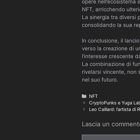
opere nell’ecosistema e
NFT, arricchendo ulteri
La sinergia tra diversi
consolidando la sua re
In conclusione, il lanc
verso la creazione di 
l’interesse crescente d
La combinazione di fun
rivelarsi vincente, non 
nel suo futuro.
Categorie
NFT
CryptoPunks e Yuga Labs:
Leo Caillard: l’artista 
Lascia un comment
Commento