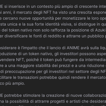
IME si inserisce in un contesto più ampio di crescente int
mi anni, il mercato degli NFT ha visto una crescita espone
che cercano nuove opportunità per monetizzare le loro ope
sta unica e la sua forte identità visiva, si distingue in
ne del token nativo non solo rafforza la posizione di Azuk
 diversificare le fonti di reddito e attrarre un pubblico 
siderare è l’impatto che il lancio di ANIME avrà sulla liq
roduzione di un token nativo, gli investitori possono asp
 vendere NFT, poiché il token può fungere da intermediar
 a una maggiore stabilità dei prezzi e a una riduzione del
i preoccupazione per gli investitori nel settore degli NFT
cilitare le transazioni potrebbe quindi rendere il mercato
ico più ampio.
NIME potrebbe stimolare la creazione di nuove collaborazi
a la possibilità di attrarre progetti e artisti che desider