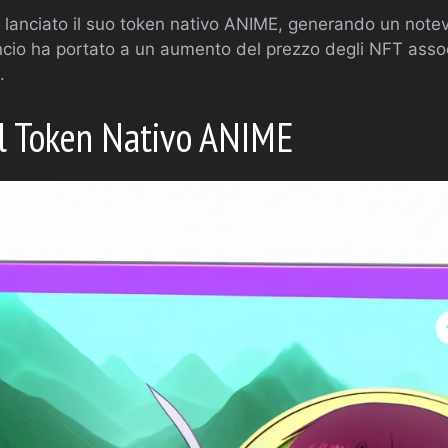
lanciato il suo token nativo ANIME, generando un notev
io ha portato a un aumento del prezzo degli NFT associ
.
il Token Nativo ANIME