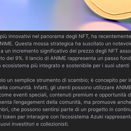
 più innovativi nel panorama degli NFT, ha recentemente 
ANIME. Questa mossa strategica ha suscitato un notevole
 un incremento significativo del prezzo degli NFT assoc
to del 9%. Il lancio di ANIME rappresenta un passo fon
ecosistema più integrato e sostenibile per i suoi utenti e
olo un semplice strumento di scambio; è concepito per i
ella comunità. Infatti, gli utenti possono utilizzare ANI
 come eventi speciali, contenuti premium e opportunità d
menta l’engagement della comunità, ma promuove anche
bri, che possono sentirsi parte di un progetto in contin
e il token per interagire con l’ecosistema Azuki rappresen
ovi investitori e collezionisti.