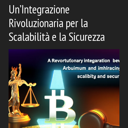
Un’Integrazione
Rivoluzionaria per la
Scalabilità e la Sicurezza