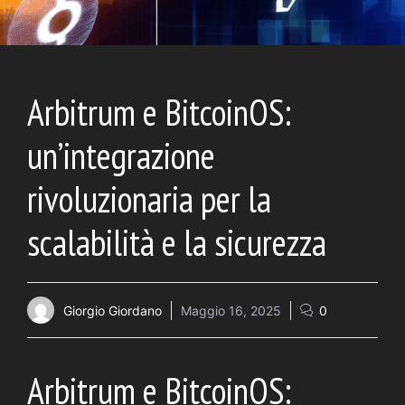
Arbitrum e BitcoinOS:
un’integrazione
rivoluzionaria per la
scalabilità e la sicurezza
Giorgio Giordano
Maggio 16, 2025
0
Arbitrum e BitcoinOS: