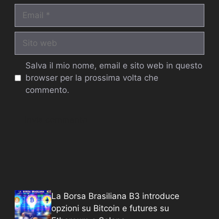
Email
Sito
web
Salva il mio nome, email e sito web in questo
browser per la prossima volta che
commento.
La Borsa Brasiliana B3 introduce
opzioni su Bitcoin e futures su