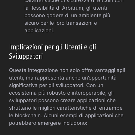
caratteristiche di sicurezza di Bitcoin con
la flessibilità di Arbitrum, gli utenti
possono godere di un ambiente più
sicuro per le loro transazioni e
applicazioni.
Implicazioni per gli Utenti e gli
Sviluppatori
Questa integrazione non solo offre vantaggi agli
utenti, ma rappresenta anche un’opportunità
significativa per gli sviluppatori. Con un
ecosistema più robusto e interoperabile, gli
sviluppatori possono creare applicazioni che
sfruttano le migliori caratteristiche di entrambe
le blockchain. Alcuni esempi di applicazioni che
potrebbero emergere includono: