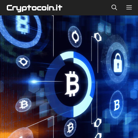
Vai
Cryptocoin.it
ME
al
contenuto