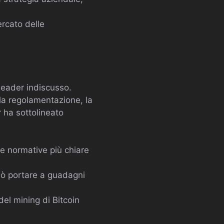
rcato delle
 leader indiscusso.
i la regolamentazione, la
r ha sottolineato
re normative più chiare
può portare a guadagni
el mining di Bitcoin