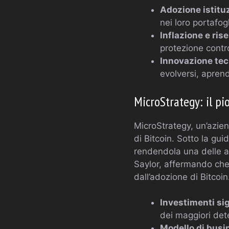
Adozione istitu
nei loro portafogl
Inflazione e rise
protezione contro
Innovazione tec
evolversi, aprend
MicroStrategy: il pi
MicroStrategy, un’azien
di Bitcoin. Sotto la gui
rendendola una delle az
Saylor, affermando che
dall’adozione di Bitcoin
Investimenti sig
dei maggiori dete
Modello di busi