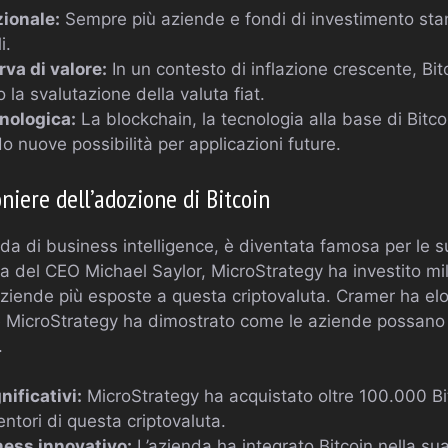
zionale:
Sempre più aziende e fondi di investimento sta
i.
rva di valore:
In un contesto di inflazione crescente, Bi
 la svalutazione della valuta fiat.
nologica:
La blockchain, la tecnologia alla base di Bitco
o nuove possibilità per applicazioni future.
oniere dell’adozione di Bitcoin
da di business intelligence, è diventata famosa per le su
da del CEO Michael Saylor, MicroStrategy ha investito mili
iende più esposte a questa criptovaluta. Cramer ha elog
 MicroStrategy ha dimostrato come le aziende possano 
.
nificativi:
MicroStrategy ha acquistato oltre 100.000 B
ntori di questa criptovaluta.
ness innovativo:
L’azienda ha integrato Bitcoin nella su