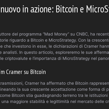
 nuovo in azione: Bitcoin e MicroS
duttore del programma “Mad Money” su CNBC, ha recen
atorie riguardo a Bitcoin e MicroStrategy. Con la crescen
de che investono in esse, le dichiarazioni di Cramer han
i e analisti. In questo articolo, esploreremo le sue afferma
le criptovalute e l’importanza di MicroStrategy nel pano
Jim Cramer su Bitcoin
trasmissioni, Cramer ha affermato che Bitcoin rappresen
ttolineando la sua crescente accettazione come forma di 
ome Bitcoin stia guadagnando terreno tra le istituzioni e 
una maggiore stabilità e legittimità nel mercato delle cr