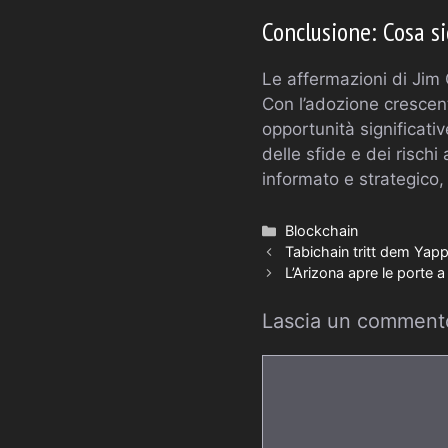
Conclusione: Cosa sig
Le affermazioni di Jim 
Con l’adozione crescent
opportunità significati
delle sfide e dei risch
informato e strategico, 
Categorie
Blockchain
Tabichain tritt dem Yap
L’Arizona apre le porte a
Lascia un comment
Commento