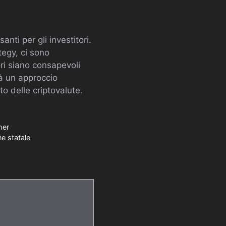
nti per gli investitori.
tegy, ci sono
ori siano consapevoli
rà un approccio
to delle criptovalute.
her
ne statale