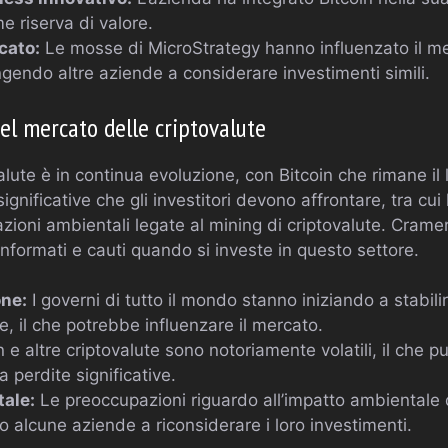
e riserva di valore.
cato:
Le mosse di MicroStrategy hanno influenzato il me
ngendo altre aziende a considerare investimenti simili.
del mercato delle criptovalute
valute è in continua evoluzione, con Bitcoin che rimane il
significative che gli investitori devono affrontare, tra cu
pazioni ambientali legate al mining di criptovalute. Crame
informati e cauti quando si investe in questo settore.
ne:
I governi di tutto il mondo stanno iniziando a stabili
te, il che potrebbe influenzare il mercato.
n e altre criptovalute sono notoriamente volatili, il che 
 perdite significative.
ale:
Le preoccupazioni riguardo all’impatto ambientale d
 alcune aziende a riconsiderare i loro investimenti.